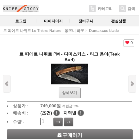
카테고리
검색
로그인
마이페이지
장바구니
관심상품
르 띠에르 나뛰르 Le Thiers Nature - 퐁뜨니 빠또
Damascus blade
0
르 띠에르 나뛰르 PM - 다마스커스 - 티크 옹이(Teak
Burl)
상세보기
상품가 :
749,000
원
적립금:3%
배송비 :
(조건)
!
지역별
!
수량 :
+1
-1
구매하기