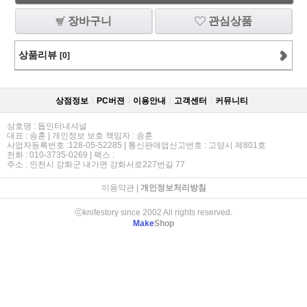
장바구니
관심상품
상품리뷰
[0]
상점정보
PC버젼
이용안내
고객센터
커뮤니티
상호명 : 돕인터내셔널
대표 : 송훈 | 개인정보 보호 책임자 : 송훈
사업자등록번호 :128-05-52285 | 통신판매업신고번호 : 고양시 제801호
전화 : 010-3735-0269 | 팩스 :
주소 : 인천시 강화군 내가면 강화서로227번길 77
이용약관
|
개인정보처리방침
ⓒknifestory since 2002 All rights reserved.
Make
Shop