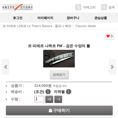
카테고리
검색
로그인
마이페이지
장바구니
관심상품
르 띠에르 나뛰르 Le Thiers Nature - 퐁뜨니 빠또
Classic blade
0
르 띠에르 나뛰르 PM - 검은 수양의 뿔
상세보기
상품가 :
314,000
원
적립금:3%
배송비 :
(조건)
!
지역별
!
수량 :
+1
-1
구매하기