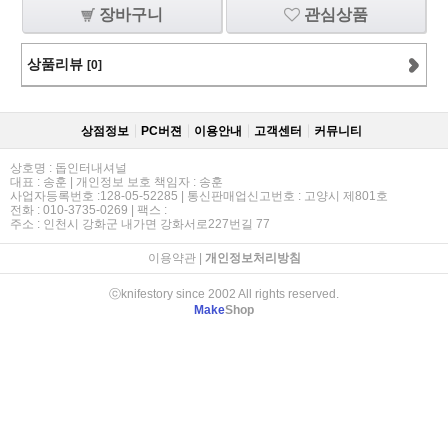
장바구니
관심상품
상품리뷰
[0]
상점정보
PC버젼
이용안내
고객센터
커뮤니티
상호명 : 돕인터내셔널
대표 : 송훈 | 개인정보 보호 책임자 : 송훈
사업자등록번호 :128-05-52285 | 통신판매업신고번호 : 고양시 제801호
전화 : 010-3735-0269 | 팩스 :
주소 : 인천시 강화군 내가면 강화서로227번길 77
이용약관
|
개인정보처리방침
ⓒknifestory since 2002 All rights reserved.
Make
Shop