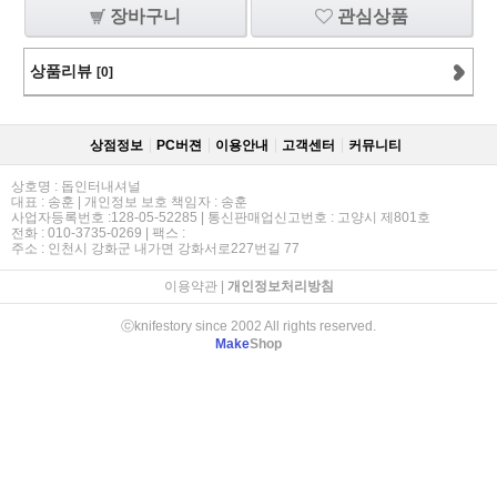
장바구니
관심상품
상품리뷰
[0]
상점정보
PC버젼
이용안내
고객센터
커뮤니티
상호명 : 돕인터내셔널
대표 : 송훈 | 개인정보 보호 책임자 : 송훈
사업자등록번호 :128-05-52285 | 통신판매업신고번호 : 고양시 제801호
전화 : 010-3735-0269 | 팩스 :
주소 : 인천시 강화군 내가면 강화서로227번길 77
이용약관
|
개인정보처리방침
ⓒknifestory since 2002 All rights reserved.
Make
Shop