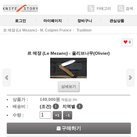
카테고리
검색
로그인
마이페이지
장바구니
관심상품
르 메쟝 (Le Mezanc) - M. Coignet France
Tradition
0
르 메쟝 (Le Mezanc) - 올리브나무(Olivier)
상세보기
상품가 :
149,000
원
적립금:3%
배송비 :
(조건)
!
지역별
!
수량 :
+1
-1
구매하기